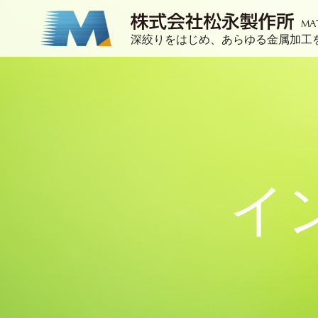
MA
深絞りをはじめ、あらゆる金属加工
イ