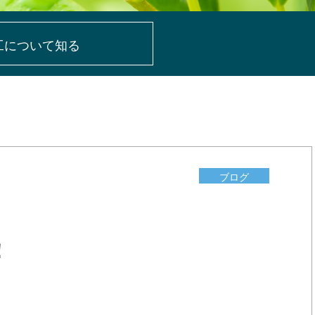
工に
ついて知る
ブログ
！