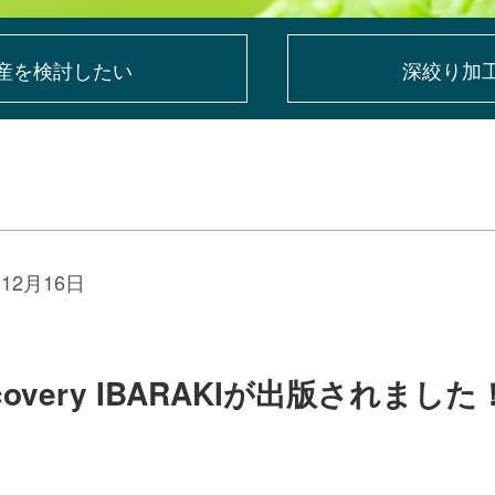
産を
検討したい
深絞り加
月12月16日
scovery IBARAKIが出版されました